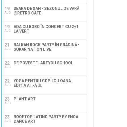
19
SEARA DE ȘAH - SEZONUL DE VARĂ
@RETRO CAFE
AUG
19
ADA CU BOBO ÎN CONCERT CU 2+1
LA VERT
AUG
21
BALKAN ROCK PARTY ÎN GRĂDINĂ •
SUKAR NATION LIVE
AUG
22
DE POVESTE | ARTYOU SCHOOL
AUG
22
YOGA PENTRU COPII CU OANA |
EDIȚIA A II-A 🧘‍♀️
AUG
23
PLANT ART
AUG
23
ROOFTOP LATINO PARTY BY ENOA
DANCE ART
AUG