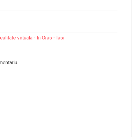
litate virtuala - In Oras - Iasi
mentariu.