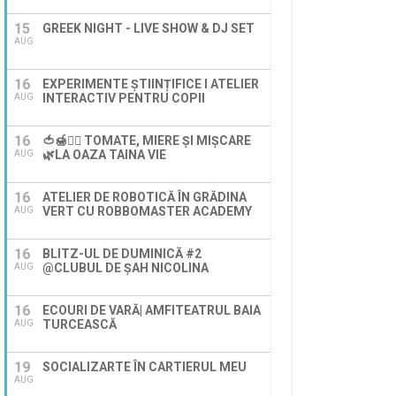
15
GREEK NIGHT - LIVE SHOW & DJ SET
AUG
16
EXPERIMENTE ȘTIINȚIFICE I ATELIER
INTERACTIV PENTRU COPII
AUG
16
🍅🍯🚶‍♀️ TOMATE, MIERE ȘI MIȘCARE
🌿LA OAZA TAINA VIE
AUG
16
ATELIER DE ROBOTICĂ ÎN GRĂDINA
VERT CU ROBBOMASTER ACADEMY
AUG
16
BLITZ-UL DE DUMINICĂ #2
@CLUBUL DE ȘAH NICOLINA
AUG
16
ECOURI DE VARĂ| AMFITEATRUL BAIA
TURCEASCĂ
AUG
19
SOCIALIZARTE ÎN CARTIERUL MEU
AUG