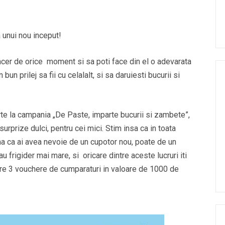
a unui nou inceput!
cer de orice moment si sa poti face din el o adevarata
bun prilej sa fii cu celalalt, si sa daruiesti bucurii si
rte la campania „De Paste, imparte bucurii si zambete”,
 surprize dulci, pentru cei mici. Stim insa ca in toata
ma ca ai avea nevoie de un cupotor nou, poate de un
au frigider mai mare, si oricare dintre aceste lucruri iti
intre 3 vouchere de cumparaturi in valoare de 1000 de