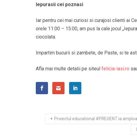
Iepurasii cei poznasi
Iar pentru cei mai curiosi si curajosi clienti ai Ce
orele 11:00 – 15:00, am pus la cale jocul „Iepur
ciocolata.
Impartim bucurii si zambete, de Paste, si te ast
Afla mai multe detalii pe siteul
felicia-iasi.ro
sau
Proiectul educational #PREƧENT ia amploar