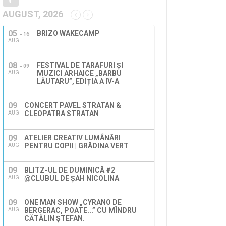
AUGUST, 2026
05
BRIZO WAKECAMP
16
AUG
08
FESTIVAL DE TARAFURI ȘI
09
MUZICI ARHAICE „BARBU
AUG
LĂUTARU”, EDIȚIA A IV-A
09
CONCERT PAVEL STRATAN &
CLEOPATRA STRATAN
AUG
09
ATELIER CREATIV LUMÂNĂRI
PENTRU COPII | GRĂDINA VERT
AUG
09
BLITZ-UL DE DUMINICĂ #2
@CLUBUL DE ȘAH NICOLINA
AUG
09
ONE MAN SHOW „CYRANO DE
BERGERAC, POATE...” CU MÎNDRU
AUG
CĂTĂLIN ȘTEFAN.