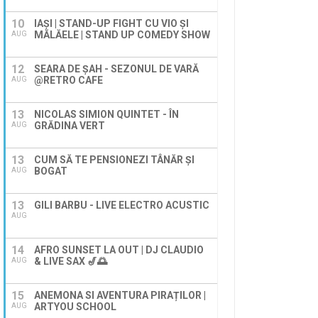
10
IAȘI | STAND-UP FIGHT CU VIO ȘI
MĂLĂELE | STAND UP COMEDY SHOW
AUG
12
SEARA DE ȘAH - SEZONUL DE VARĂ
@RETRO CAFE
AUG
13
NICOLAS SIMION QUINTET - ÎN
GRĂDINA VERT
AUG
13
CUM SĂ TE PENSIONEZI TÂNĂR ȘI
BOGAT
AUG
13
GILI BARBU - LIVE ELECTRO ACUSTIC
AUG
14
AFRO SUNSET LA OUT | DJ CLAUDIO
& LIVE SAX 🎷🌅
AUG
15
ANEMONA SI AVENTURA PIRAȚILOR |
ARTYOU SCHOOL
AUG