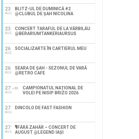
23
BLITZ-UL DE DUMINICĂ #2
@CLUBUL DE ȘAH NICOLINA
AUG
23
CONCERT TARAFUL DE LA VĂRBILĂU
@BERARIUMTANKERIAURSUS
AUG
26
SOCIALIZARTE ÎN CARTIERUL MEU
AUG
26
SEARA DE ȘAH - SEZONUL DE VARĂ
@RETRO CAFE
AUG
27
CAMPIONATUL NAȚIONAL DE
30
VOLEI PE NISIP BRIZO 2026
AUG
27
DINCOLO DE FAST FASHION
AUG
27
🎙️FĂRĂ ZAHĂR – CONCERT DE
AUGUST @LEGEND IAŞI
AUG