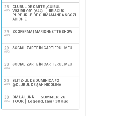
28
CLUBUL DE CARTE „CUIBUL
VISURILOR” (#44) - „HIBISCUS
AUG
PURPURIU” DE CHIMAMANDA NGOZI
ADICHIE
29
ZOOFERMA | MARIONNETTE SHOW
AUG
29
SOCIALIZARTE ÎN CARTIERUL MEU
AUG
30
SOCIALIZARTE ÎN CARTIERUL MEU
AUG
30
BLITZ-UL DE DUMINICĂ #2
@CLUBUL DE ȘAH NICOLINA
AUG
30
OM LA LUNĂ ── 𝗦𝗨𝗠𝗠𝗘𝗥 '𝟮𝟲
𝗧𝗢𝗨𝗥 │ 𝗟𝗲𝗴𝗲𝗻𝗱, 𝗜𝗮𝘀𝗶 • 𝟯𝟬 𝗮𝘂𝗴
AUG