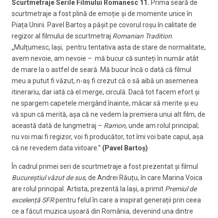
Scurtmetraje Serile Filmului Romanesc 11.
Prima seară de
scurtmetraje a fost plină de emoție și de momente unice în
Piața Unirii. Pavel Bartoș a pășit pe covorul roșu în calitate de
regizor al filmului de scurtmetraj
Romanian Tradition
.
„Mulțumesc, Iași, pentru tentativa asta de stare de normalitate,
avem nevoie, am nevoie – mă bucur că sunteți în număr atât
de mare la o astfel de seară. Mă bucur încă o dată că filmul
meu a putut fi văzut, n-aș fi crezut că o să aibă un asemenea
itinerariu, dar iată că el merge, circulă. Dacă tot facem efort și
ne spargem capetele mergând înainte, măcar să merite și eu
vă spun că merită, așa că ne vedem la premiera unui alt film, de
această dată de lungmetraj –
Ramon
, unde am rolul principal;
nu voi mai fi regizor, voi fi producător, tot îmi voi bate capul, așa
că ne revedem data viitoare.”
(Pavel Bartoș)
În cadrul primei seri de scurtmetraje a fost prezentat și filmul
Bucureștiul văzut de sus
, de Andrei Răuțu, în care Marina Voica
are rolul principal. Artista, prezentă la Iași, a primit
Premiul de
excelență SFR
pentru felul în care a inspirat generații prin ceea
ce a făcut muzica ușoară din România, devenind una dintre