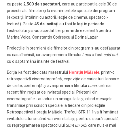
cu peste
2.500 de spectatori
, care au participat la cele 30 de
proiecții ale filmelor și la evenimentele speciale din program
(expoziții, întâlniri cu actorii, lecție de cinema, spectacol-
lectură). Peste
45 de invitați
au fost la Iași în perioada
festivalului și s-au acordat trei premii de excelență pentru:
Marina Voica, Constantin Codrescu și Dorina Lazăr.
Proiecțiile în premieră ale filmelor din program s-au desfășurat
cu casa închisă, iar avanpremiera filmului
Luca
a fost
sold out
cu o săptămână înainte de festival.
Ediția i-a fost dedicată maestrului
Horațiu Mălăele
, printr-o
retrospectivă cinematografică, expoziție de caricaturi, lansare
de carte, conferință și avanpremiera filmului
Luca
, cel mai
recent film regizat de invitatul special. Prietenii din
cinematografie i-au adus un omagiu la Iași, citind mesajele
transmise prin scrisori speciale la fiecare din proiecțiile
Retrospectivei Horațiu Mălăele. Trofeul SFR 11 îi va fi înmânat
invitatului atunci când va reveni la Iași, pentru o seară specială,
cu reprogramarea spectacolului
Sunt un orb
, care nu s-a mai