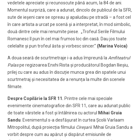
vedetele apreciate și recunoscute până acum, la 84 de ani.
Momentul surpriză, care a adunat, dincolo de publicul de la SFR,
sute de ieșeni care se opreau și apaludau pe stradă – a fost cel
în care artista a urcat pe scenă și a interpretat, în mod simbolic,
două dintre cele mai renumite piese. „Trofeul Serile Filmului
Romanesc îl pun în cel mai frumos loc din casă. Dau jos toate
celelalte și pun trofeul ăsta și vorbesc sincer.”
(Marina Voica)
A doua seară de scurtmetraje i-a adus împreună la
Amfiteatrul
Palas
pe regizoarea Enxhi Rista și producătorul Bogdan Ilieșiu,
prilej cu care au adus în discuție munca grea din spatele unui
scurtmetraj și necesitatea de a renunța la multe din scenele
filmate.
Despre Copilărie la SFR 11.
Printre cele mai speciale
evenimente cinematografice din SFR 11, care au adunat public
de toate vârstele a fost și întâlnirea cu actorul
Mihai Gruia
Sandu
. Evenimentul s-a desfășurat în curtea Școlii Varlaam
Mitropolitul, după proiecția filmului
Cireșarii
. Mihai Gruia Sandu a
vorbit despre cum au apărut și dispărut emisiunile de