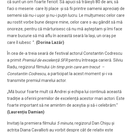
că sunt un om foarte fericit. Să apuci să trăiești 80 de ani, să
faci o meserie care îți place și să fii printre oamenii apreciați de
semenii săi nu-i ușor și nu-i puțin lucru. Le mulțumesc celor care
au rostit vorbe bune despre mine, celor care s-au gândit să mă
onoreze, pentru că mărturisesc că nu mă așteptam și îmi face
mare bucurie să mă aflu în această seară la Iași, un oraș pe
care îl iubesc ”.
(Dorina Lazăr)
În cea de-a treia seară de festival actorul Constantin Codrescu
a primit
Premiul de excelență SFR
pentru întreaga carieră. Silviu
Radu, regizorul filmului
Un timp prin care am trecut –
Constantin Codrescu
, a participat la acest moment și-i va
transmite premiul marelui actor.
„Mă bucur foarte mult că Andrei și echipa lui continuă această
tradiție a oferirii premiilor de excelență acestor mari actori. Este
foarte important să ne amintim de aceștia și să-i celebrăm.”
(Laurențiu Damian)
Invitați la premiera filmului
5 minute
, regizorul Dan Chișu și
actrița Diana Cavallioti au vorbit despre cât de relativ este