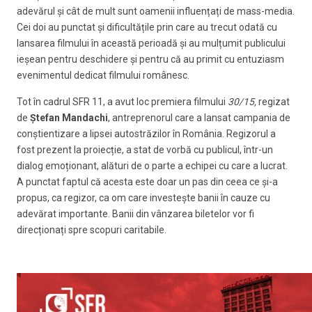
adevărul și cât de mult sunt oamenii influențați de mass-media.
Cei doi au punctat și dificultățile prin care au trecut odată cu
lansarea filmului în această perioadă și au mulțumit publicului
ieșean pentru deschidere și pentru că au primit cu entuziasm
evenimentul dedicat filmului românesc.
Tot în cadrul SFR 11, a avut loc premiera filmului
30/15,
regizat
de
Ștefan Mandachi
, antreprenorul care a lansat campania de
conștientizare a lipsei autostrăzilor în România. Regizorul a
fost prezent la proiecție, a stat de vorbă cu publicul, într-un
dialog emoționant, alături de o parte a echipei cu care a lucrat.
A punctat faptul că acesta este doar un pas din ceea ce și-a
propus, ca regizor, ca om care investește banii în cauze cu
adevărat importante. Banii din vânzarea biletelor vor fi
direcționați spre scopuri caritabile.