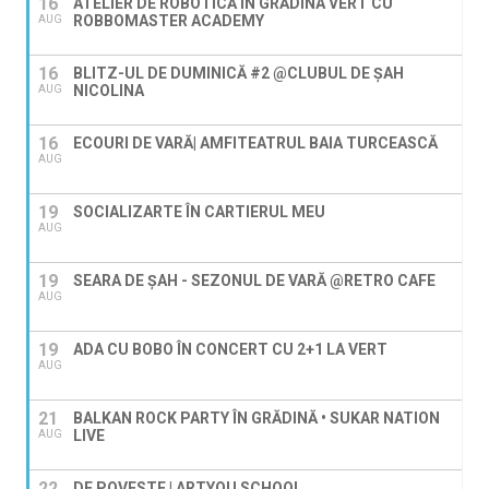
16
ATELIER DE ROBOTICĂ ÎN GRĂDINA VERT CU
ROBBOMASTER ACADEMY
AUG
16
BLITZ-UL DE DUMINICĂ #2 @CLUBUL DE ȘAH
NICOLINA
AUG
16
ECOURI DE VARĂ| AMFITEATRUL BAIA TURCEASCĂ
AUG
19
SOCIALIZARTE ÎN CARTIERUL MEU
AUG
19
SEARA DE ȘAH - SEZONUL DE VARĂ @RETRO CAFE
AUG
19
ADA CU BOBO ÎN CONCERT CU 2+1 LA VERT
AUG
21
BALKAN ROCK PARTY ÎN GRĂDINĂ • SUKAR NATION
LIVE
AUG
22
DE POVESTE | ARTYOU SCHOOL