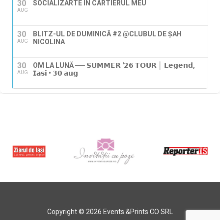
30
SOCIALIZARTE ÎN CARTIERUL MEU
AUG
30
BLITZ-UL DE DUMINICĂ #2 @CLUBUL DE ȘAH
NICOLINA
AUG
30
OM LA LUNĂ ── 𝗦𝗨𝗠𝗠𝗘𝗥 '𝟮𝟲 𝗧𝗢𝗨𝗥 │ 𝗟𝗲𝗴𝗲𝗻𝗱,
𝗜𝗮𝘀𝗶 • 𝟯𝟬 𝗮𝘂𝗴
AUG
Copyright © 2026 Events &Prints CO SRL