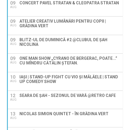
09
CONCERT PAVEL STRATAN & CLEOPATRA STRATAN
AUG
09
ATELIER CREATIV LUMÂNĂRI PENTRU COPII |
GRĂDINA VERT
AUG
09
BLITZ-UL DE DUMINICĂ #2 @CLUBUL DE ȘAH
NICOLINA
AUG
09
ONE MAN SHOW „CYRANO DE BERGERAC, POATE...”
CU MÎNDRU CĂTĂLIN ȘTEFAN.
AUG
10
IAȘI | STAND-UP FIGHT CU VIO ȘI MĂLĂELE | STAND
UP COMEDY SHOW
AUG
12
SEARA DE ȘAH - SEZONUL DE VARĂ @RETRO CAFE
AUG
13
NICOLAS SIMION QUINTET - ÎN GRĂDINA VERT
AUG