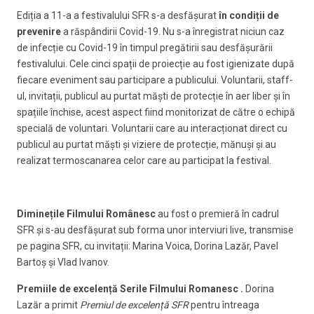
Ediția a 11-a a festivalului SFR s-a desfășurat
în condiții de
prevenire
a răspândirii Covid-19. Nu s-a înregistrat niciun caz
de infecție cu Covid-19 în timpul pregătirii sau desfășurării
festivalului. Cele cinci spații de proiecție au fost igienizate după
fiecare eveniment sau participare a publicului. Voluntarii, staff-
ul, invitații, publicul au purtat măști de protecție în aer liber și în
spațiile închise, acest aspect fiind monitorizat de către o echipă
specială de voluntari. Voluntarii care au interacționat direct cu
publicul au purtat măști și viziere de protecție, mănuși și au
realizat termoscanarea celor care au participat la festival.
Diminețile Filmului Românesc
au fost o premieră în cadrul
SFR și s-au desfășurat sub forma unor interviuri live, transmise
pe pagina SFR, cu invitații: Marina Voica, Dorina Lazăr, Pavel
Bartoș și Vlad Ivanov.
Premiile de excelență Serile Filmului Romanesc .
Dorina
Lazăr a primit
Premiul de excelență SFR
pentru întreaga