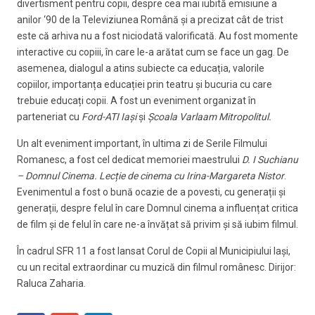
divertisment pentru copii, despre cea mai iubită emisiune a
anilor ‘90 de la Televiziunea Română și a precizat cât de trist
este că arhiva nu a fost niciodată valorificată. Au fost momente
interactive cu copiii, în care le-a arătat cum se face un gag. De
asemenea, dialogul a atins subiecte ca educația, valorile
copiilor, importanța educației prin teatru și bucuria cu care
trebuie educați copii. A fost un eveniment organizat în
parteneriat cu
Ford-ATI Iași
și
Școala Varlaam Mitropolitul.
Un alt eveniment important, în ultima zi de Serile Filmului
Romanesc, a fost cel dedicat memoriei maestrului
D. I Suchianu
– Domnul Cinema.
Lecție de cinema cu Irina-Margareta Nistor
.
Evenimentul a fost o bună ocazie de a povesti, cu generații și
generații, despre felul în care Domnul cinema a influențat critica
de film și de felul în care ne-a învățat să privim și să iubim filmul.
În cadrul SFR 11 a fost lansat Corul de Copii al Municipiului Iași,
cu un recital extraordinar cu muzică din filmul românesc. Dirijor:
Raluca Zaharia.