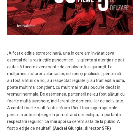
„A fost o ediție extraordinară, una în care am învățat ceva
esențial de la restricțiile pandemice – vigilența și atenția ne pot
ajuta să facem evenimente de amploare în siguranță. Le
mulțumesc tuturor voluntarilor, echipei și publicului, pentru că
au fost alături de noi, au respectat regulile și au trăit ediția asta,
poate mult mai conștient, cu mult mai multă bucurie decât în
vremuri normale. De asemenea, partenerii ne-au fost alături cu
foarte multă susținere, indiferent de domeniul lor de activitate.
A contat foarte mult faptul că am făcut traininguri speciale
pentru a putea înțelege în primul rând noi, echipa, importanța
respectării regulilor, ca mai apoi să cerem asta de la public. A
fost o ediție de neuitat!”
(Andrei Giurgia, director SFR)