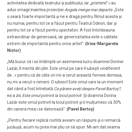
activitatea dedicată teatrului și publicului, iar „prietenii” i-au
adus omagii înaintea proiecției
Angela merge mai departe
. „Este
o seară foarte importantă și ne e dragă pentru filmul acesta și
nu numai, pentru tot ce a făcut pentru Teatrul Odeon, dar și
pentru tot ce a făcut pentru spectatori. A fost întotdeauna
extraordinar de generoasă, iar generozitatea este o calitate
extrem de importantă pentru orice artist”.
(Irina-Margareta
Nistor)
„Mă bucur că i se întâmplă un asemenea lucru doamnei Dorinei
Lazăr, îl merită din plin. Este omul pe care îl iubești «indiferent
de…» pentru că de câte ori mi-a cerut această femeie demisia,
nu mi-a cerut-o nimeni. O iubesc! Este omul care la un moment
dat când a fost întrebată
Ce părere aveți despre Pavel Bartoș?,
ea a zis
Este omul potrivit la locul potrivit.
Și doamna Dorina
Lazăr este omul potrivit la locul potrivit și îi mulțumesc că 30%
din cariera mea i se datorează”.
(Pavel Bartoș)
„Pentru fiecare replică rostită aveam un răspuns și o remarcă
jucăușă, acum nu prea mai știu ce să spun. Mi-am dat seama