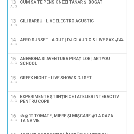
13
CUM SĂ TE PENSIONEZI TÂNĂR ȘI BOGAT
AUG
13
GILI BARBU - LIVE ELECTRO ACUSTIC
AUG
14
AFRO SUNSET LA OUT | DJ CLAUDIO & LIVE SAX 🎷🌅
AUG
15
ANEMONA SI AVENTURA PIRAȚILOR | ARTYOU
SCHOOL
AUG
15
GREEK NIGHT - LIVE SHOW & DJ SET
AUG
16
EXPERIMENTE ȘTIINȚIFICE I ATELIER INTERACTIV
PENTRU COPII
AUG
16
🍅🍯🚶‍♀️ TOMATE, MIERE ȘI MIȘCARE 🌿LA OAZA
TAINA VIE
AUG