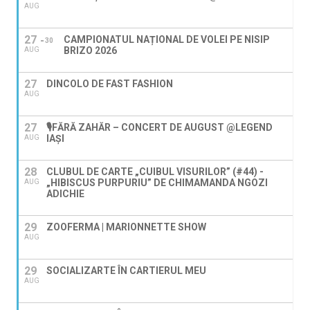
AUG
27
CAMPIONATUL NAȚIONAL DE VOLEI PE NISIP
30
BRIZO 2026
AUG
27
DINCOLO DE FAST FASHION
AUG
27
🎙️FĂRĂ ZAHĂR – CONCERT DE AUGUST @LEGEND
IAŞI
AUG
28
CLUBUL DE CARTE „CUIBUL VISURILOR” (#44) -
„HIBISCUS PURPURIU” DE CHIMAMANDA NGOZI
AUG
ADICHIE
29
ZOOFERMA | MARIONNETTE SHOW
AUG
29
SOCIALIZARTE ÎN CARTIERUL MEU
AUG