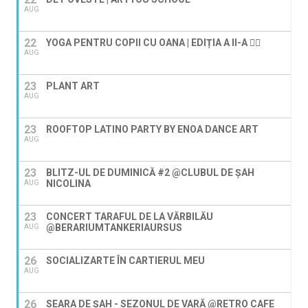
AUG
22
YOGA PENTRU COPII CU OANA | EDIȚIA A II-A 🧘‍♀️
AUG
23
PLANT ART
AUG
23
ROOFTOP LATINO PARTY BY ENOA DANCE ART
AUG
23
BLITZ-UL DE DUMINICĂ #2 @CLUBUL DE ȘAH
NICOLINA
AUG
23
CONCERT TARAFUL DE LA VĂRBILĂU
@BERARIUMTANKERIAURSUS
AUG
26
SOCIALIZARTE ÎN CARTIERUL MEU
AUG
26
SEARA DE ȘAH - SEZONUL DE VARĂ @RETRO CAFE