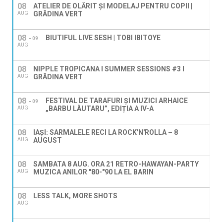
08
ATELIER DE OLĂRIT ȘI MODELAJ PENTRU COPII |
GRĂDINA VERT
AUG
08
BIUTIFUL LIVE SESH | TOBI IBITOYE
09
AUG
08
NIPPLE TROPICANA I SUMMER SESSIONS #3 I
GRĂDINA VERT
AUG
08
FESTIVAL DE TARAFURI ȘI MUZICI ARHAICE
09
„BARBU LĂUTARU”, EDIȚIA A IV-A
AUG
08
IAȘI: SARMALELE RECI LA ROCK'N'ROLLA – 8
AUGUST
AUG
08
SAMBATA 8 AUG. ORA 21 RETRO-HAWAYAN-PARTY
MUZICA ANILOR "80-"90 LA EL BARIN
AUG
08
LESS TALK, MORE SHOTS
AUG