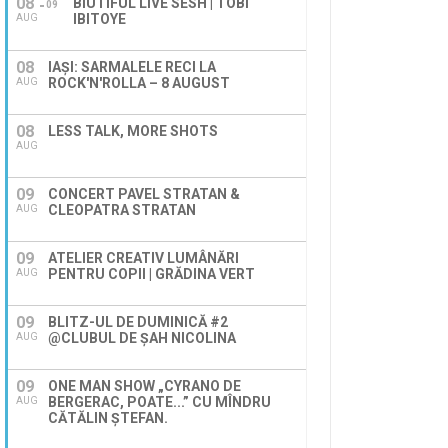
08
BIUTIFUL LIVE SESH | TOBI
09
IBITOYE
AUG
08
IAȘI: SARMALELE RECI LA
ROCK'N'ROLLA – 8 AUGUST
AUG
08
LESS TALK, MORE SHOTS
AUG
09
CONCERT PAVEL STRATAN &
CLEOPATRA STRATAN
AUG
09
ATELIER CREATIV LUMÂNĂRI
PENTRU COPII | GRĂDINA VERT
AUG
09
BLITZ-UL DE DUMINICĂ #2
@CLUBUL DE ȘAH NICOLINA
AUG
09
ONE MAN SHOW „CYRANO DE
BERGERAC, POATE...” CU MÎNDRU
AUG
CĂTĂLIN ȘTEFAN.