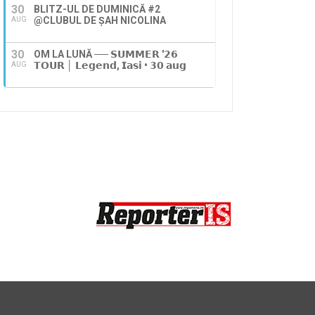
30
BLITZ-UL DE DUMINICĂ #2
@CLUBUL DE ȘAH NICOLINA
AUG
30
OM LA LUNĂ ── 𝗦𝗨𝗠𝗠𝗘𝗥 '𝟮𝟲
𝗧𝗢𝗨𝗥 │ 𝗟𝗲𝗴𝗲𝗻𝗱, 𝗜𝗮𝘀𝗶 • 𝟯𝟬 𝗮𝘂𝗴
AUG