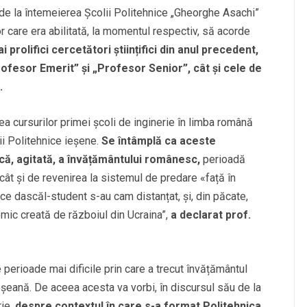
de la întemeierea Școlii Politehnice „Gheorghe Asachi”
or care era abilitată, la momentul respectiv, să acorde
i prolifici cercetători științifici din anul precedent,
Profesor Emerit” și „Profesor Senior”, cât și cele de
.
a cursurilor primei școli de inginerie în limba română
lii Politehnice ieșene.
Se întâmplă ca aceste
că, agitată, a învățământului românesc,
perioadă
 cât și de revenirea la sistemul de predare «față în
ice dascăl-student s-au cam distanțat, și, din păcate,
omic creată de războiul din Ucraina”,
a declarat prof.
 perioade mai dificile prin care a trecut învățământul
ieșeană. De aceea acesta va vorbi, în discursul său de la
ie,
despre contextul în care s-a format Politehnica