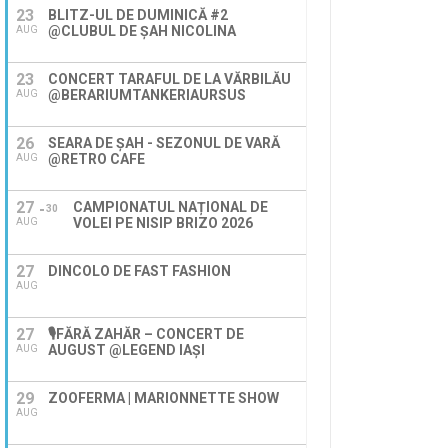
23
BLITZ-UL DE DUMINICĂ #2
@CLUBUL DE ȘAH NICOLINA
AUG
23
CONCERT TARAFUL DE LA VĂRBILĂU
@BERARIUMTANKERIAURSUS
AUG
26
SEARA DE ȘAH - SEZONUL DE VARĂ
@RETRO CAFE
AUG
27
CAMPIONATUL NAȚIONAL DE
30
VOLEI PE NISIP BRIZO 2026
AUG
27
DINCOLO DE FAST FASHION
AUG
27
🎙️FĂRĂ ZAHĂR – CONCERT DE
AUGUST @LEGEND IAŞI
AUG
29
ZOOFERMA | MARIONNETTE SHOW
AUG