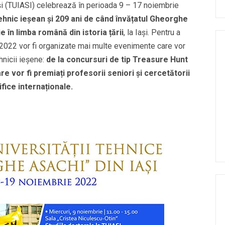
și (TUIASI) celebrează în perioada 9 – 17 noiembrie
litehnic ieșean și 209 ani de când învățatul Gheorghe
e în limba română din istoria țării
, la Iași. Pentru a
022 vor fi organizate mai multe evenimente care vor
hnicii ieșene:
de la concursuri de tip Treasure Hunt
re vor fi premiați profesorii seniori și cercetătorii
țifice internaționale.