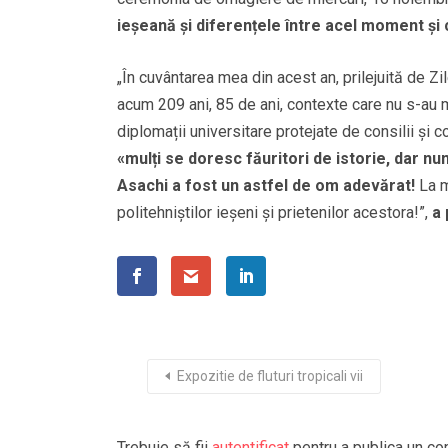
ieșeană și diferențele între acel moment și c
„În cuvântarea mea din acest an, prilejuită de Z
acum 209 ani, 85 de ani, contexte care nu s-au m
diplomații universitare protejate de consilii și c
«mulți se doresc făuritori de istorie, dar n
Asachi a fost un astfel de om adevărat!
La mu
politehniștilor ieșeni și prietenilor acestora!”,
a 
Expozitie de fluturi tropicali vii
Trebuie să fii
autentificat
pentru a publica un co