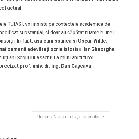
el actual.
ilele TUIASI, voi insista pe contextele academice de
odificat substanțial, ci doar au căpătat nuanțele unei
onsorții.
În fapt, așa cum spunea și Oscar Wilde:
umai oamenii adevărați scriu istoria». Iar Gheorghe
lți ani Școlii lui Asachi! La mulți ani tuturor
precizat prof. univ. dr. ing. Dan Cașcaval.
Ucraina. Viaţa din faţa tancurilor.
mentariu.