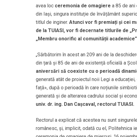
avea loc
ceremonia de omagiere
a 85 de ani 
din Iași, singura instituție de învățământ superi
titlul de inginer.
Atunci vor fi premiați și cei ma
de la TUIASI, vor fi decernate titlurile de „
„Membru onorific al comunității academice”
„Sărbătorim în acest an 209 ani de la deschidere
din țară și 85 de ani de existență oficială a Șco
aniversări să coexiste cu o perioadă dinami
generată atât de proiectul noii Legi a educației,
față», după o perioadă în care noțiunile simbiot
generată și de alterarea cadrului social și econ
univ. dr. ing. Dan Cașcaval, rectorul TUIASI.
Rectorul a explicat că acestea nu sunt singurele
românesc, și, implicit, odată cu el, Politehnica 
ceremonia de omagiere de miercuri, 16 noiembr