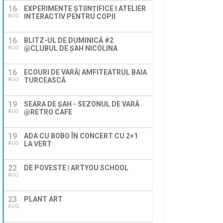
16
EXPERIMENTE ȘTIINȚIFICE I ATELIER
INTERACTIV PENTRU COPII
AUG
16
BLITZ-UL DE DUMINICĂ #2
@CLUBUL DE ȘAH NICOLINA
AUG
16
ECOURI DE VARĂ| AMFITEATRUL BAIA
TURCEASCĂ
AUG
19
SEARA DE ȘAH - SEZONUL DE VARĂ
@RETRO CAFE
AUG
19
ADA CU BOBO ÎN CONCERT CU 2+1
LA VERT
AUG
22
DE POVESTE | ARTYOU SCHOOL
AUG
23
PLANT ART
AUG