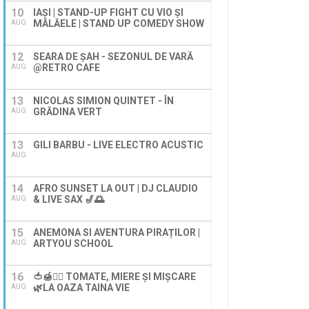
10
IAȘI | STAND-UP FIGHT CU VIO ȘI
MĂLĂELE | STAND UP COMEDY SHOW
AUG
12
SEARA DE ȘAH - SEZONUL DE VARĂ
@RETRO CAFE
AUG
13
NICOLAS SIMION QUINTET - ÎN
GRĂDINA VERT
AUG
13
GILI BARBU - LIVE ELECTRO ACUSTIC
AUG
14
AFRO SUNSET LA OUT | DJ CLAUDIO
& LIVE SAX 🎷🌅
AUG
15
ANEMONA SI AVENTURA PIRAȚILOR |
ARTYOU SCHOOL
AUG
16
🍅🍯🚶‍♀️ TOMATE, MIERE ȘI MIȘCARE
🌿LA OAZA TAINA VIE
AUG