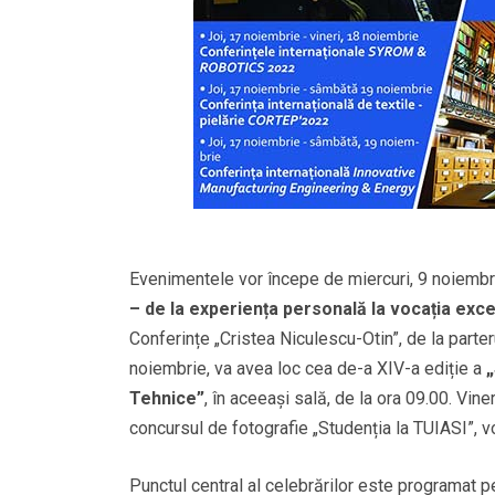
Evenimentele vor începe de miercuri, 9 noiembr
– de la experiența personală la vocația exce
Conferințe „Cristea Niculescu-Otin”, de la parter
noiembrie, va avea loc cea de-a XIV-a ediție a
„
Tehnice”
, în aceeași sală, de la ora 09.00. Vine
concursul de fotografie „Studenția la TUIASI”, vo
Punctul central al celebrărilor este programat p