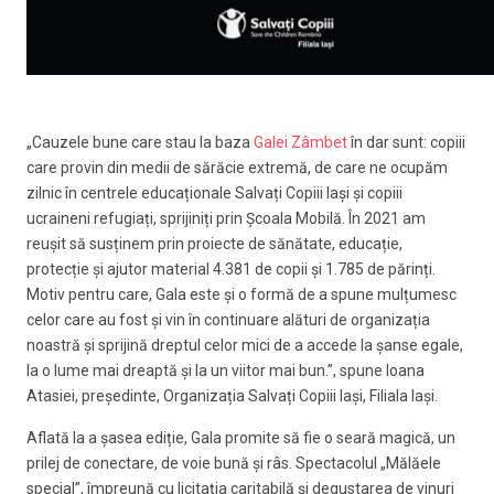
„Cauzele bune care stau la baza
Galei Zâmbet
în dar sunt: copiii
care provin din medii de sărăcie extremă, de care ne ocupăm
zilnic în centrele educaționale Salvați Copiii Iași și copiii
ucraineni refugiați, sprijiniți prin Școala Mobilă. În 2021 am
reușit să susținem prin proiecte de sănătate, educație,
protecție și ajutor material 4.381 de copii și 1.785 de părinți.
Motiv pentru care, Gala este și o formă de a spune mulțumesc
celor care au fost și vin în continuare alături de organizația
noastră și sprijină dreptul celor mici de a accede la șanse egale,
la o lume mai dreaptă și la un viitor mai bun.”, spune Ioana
Atasiei, președinte, Organizația Salvați Copiii Iași, Filiala Iași.
Aflată la a șasea ediție, Gala promite să fie o seară magică, un
prilej de conectare, de voie bună și râs. Spectacolul „Mălăele
special”, împreună cu licitația caritabilă și degustarea de vinuri