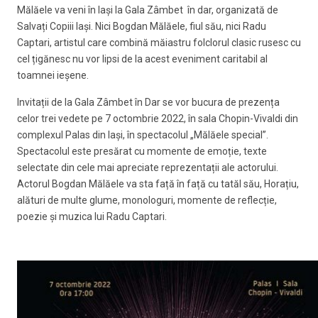
Mălăele va veni în Iași la Gala Zâmbet în dar, organizată de
Salvați Copiii Iași. Nici Bogdan Mălăele, fiul său, nici Radu
Captari, artistul care combină măiastru folclorul clasic rusesc cu
cel țigănesc nu vor lipsi de la acest eveniment caritabil al
toamnei ieșene.
Invitații de la Gala Zâmbet în Dar se vor bucura de prezența
celor trei vedete pe 7 octombrie 2022, în sala Chopin-Vivaldi din
complexul Palas din Iași, în spectacolul „Mălăele special”.
Spectacolul este presărat cu momente de emoție, texte
selectate din cele mai apreciate reprezentații ale actorului.
Actorul Bogdan Mălăele va sta față în față cu tatăl său, Horațiu,
alături de multe glume, monologuri, momente de reflecție,
poezie și muzica lui Radu Captari.