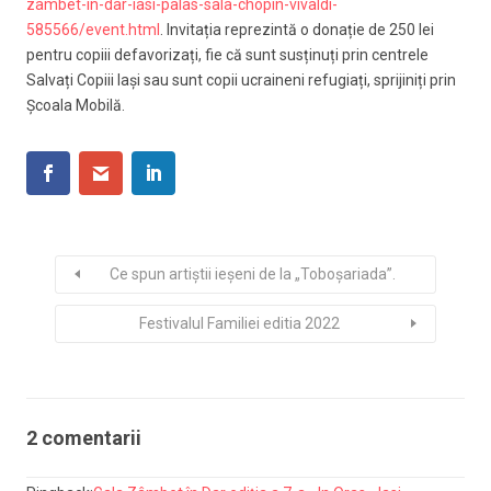
zambet-in-dar-iasi-palas-sala-chopin-vivaldi-
585566/event.html
. Invitația reprezintă o donație de 250 lei
pentru copiii defavorizați, fie că sunt susținuți prin centrele
Salvați Copiii Iași sau sunt copii ucraineni refugiați, sprijiniți prin
Școala Mobilă.
Ce spun artiștii ieșeni de la „Toboșariada”.
Festivalul Familiei editia 2022
2 comentarii