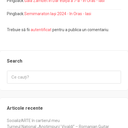
Pingback:
Gala Zâmbet în Dar ediţia a 7-a - In Oras - Iasi
Pingback:
Semimaraton Iași 2024 - In Oras - Iasi
Trebuie să fii
autentificat
pentru a publica un comentariu.
Search
Articole recente
SocializARTE în cartierul meu
Turneul Național „Anotimpuri/ Vivaldi” – Romanian Guitar