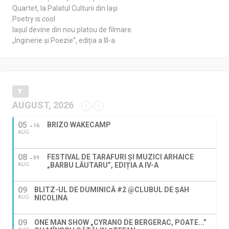
Quartet, la Palatul Culturii din Iași
Poetry is cool
Iașul devine din nou platou de filmare.
„Inginerie și Poezie”, ediția a III-a
AUGUST, 2026
05
BRIZO WAKECAMP
16
AUG
08
FESTIVAL DE TARAFURI ȘI MUZICI ARHAICE
09
„BARBU LĂUTARU”, EDIȚIA A IV-A
AUG
09
BLITZ-UL DE DUMINICĂ #2 @CLUBUL DE ȘAH
NICOLINA
AUG
09
ONE MAN SHOW „CYRANO DE BERGERAC, POATE...”