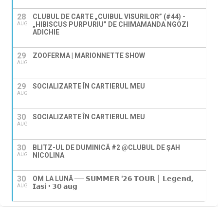
28
CLUBUL DE CARTE „CUIBUL VISURILOR” (#44) -
„HIBISCUS PURPURIU” DE CHIMAMANDA NGOZI
AUG
ADICHIE
29
ZOOFERMA | MARIONNETTE SHOW
AUG
29
SOCIALIZARTE ÎN CARTIERUL MEU
AUG
30
SOCIALIZARTE ÎN CARTIERUL MEU
AUG
30
BLITZ-UL DE DUMINICĂ #2 @CLUBUL DE ȘAH
NICOLINA
AUG
30
OM LA LUNĂ ── 𝗦𝗨𝗠𝗠𝗘𝗥 '𝟮𝟲 𝗧𝗢𝗨𝗥 │ 𝗟𝗲𝗴𝗲𝗻𝗱,
𝗜𝗮𝘀𝗶 • 𝟯𝟬 𝗮𝘂𝗴
AUG