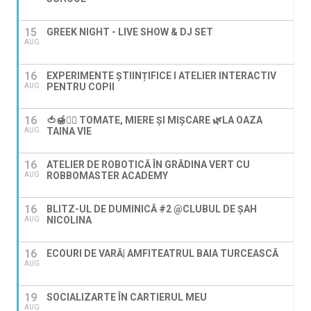
15
GREEK NIGHT - LIVE SHOW & DJ SET
AUG
16
EXPERIMENTE ȘTIINȚIFICE I ATELIER INTERACTIV
PENTRU COPII
AUG
16
🍅🍯🚶‍♀️ TOMATE, MIERE ȘI MIȘCARE 🌿LA OAZA
TAINA VIE
AUG
16
ATELIER DE ROBOTICĂ ÎN GRĂDINA VERT CU
ROBBOMASTER ACADEMY
AUG
16
BLITZ-UL DE DUMINICĂ #2 @CLUBUL DE ȘAH
NICOLINA
AUG
16
ECOURI DE VARĂ| AMFITEATRUL BAIA TURCEASCĂ
AUG
19
SOCIALIZARTE ÎN CARTIERUL MEU
AUG