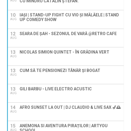
CU MÎNDRU CĂTĂLIN ȘTEFAN.
AUG
10
IAȘI | STAND-UP FIGHT CU VIO ȘI MĂLĂELE | STAND
UP COMEDY SHOW
AUG
12
SEARA DE ȘAH - SEZONUL DE VARĂ @RETRO CAFE
AUG
13
NICOLAS SIMION QUINTET - ÎN GRĂDINA VERT
AUG
13
CUM SĂ TE PENSIONEZI TÂNĂR ȘI BOGAT
AUG
13
GILI BARBU - LIVE ELECTRO ACUSTIC
AUG
14
AFRO SUNSET LA OUT | DJ CLAUDIO & LIVE SAX 🎷🌅
AUG
15
ANEMONA SI AVENTURA PIRAȚILOR | ARTYOU
SCHOOL
AUG