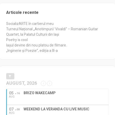
Articole recente
SocializARTE în cartierul meu
Turneul Național „Anotimpuri/ Vivaldi” – Romanian Guitar
Quartet, la Palatul Culturii din Iași
Poetry is cool
Iașul devine din nou platou de filmare.
„Inginerie și Poezie”, ediția a III-a
AUGUST, 2026
05
BRIZO WAKECAMP
16
AUG
07
WEEKEND LA VERANDA CU LIVE MUSIC
08
AUG