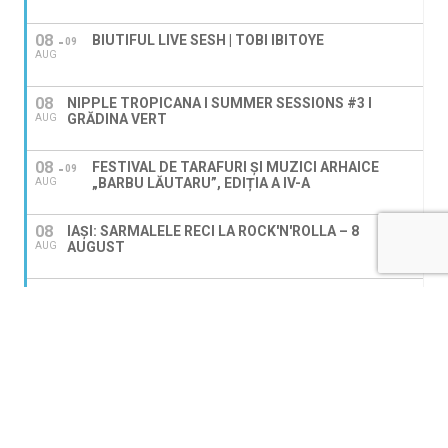
08
BIUTIFUL LIVE SESH | TOBI IBITOYE
09
AUG
08
NIPPLE TROPICANA I SUMMER SESSIONS #3 I
GRĂDINA VERT
AUG
08
FESTIVAL DE TARAFURI ȘI MUZICI ARHAICE
09
„BARBU LĂUTARU”, EDIȚIA A IV-A
AUG
08
IAȘI: SARMALELE RECI LA ROCK'N'ROLLA – 8
AUGUST
AUG
08
SAMBATA 8 AUG. ORA 21 RETRO-HAWAYAN-PARTY
MUZICA ANILOR "80-"90 LA EL BARIN
AUG
08
LESS TALK, MORE SHOTS
AUG
09
CONCERT PAVEL STRATAN & CLEOPATRA STRATAN
AUG