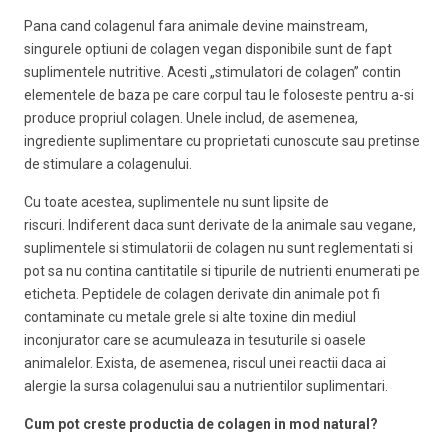
Pana cand colagenul fara animale devine mainstream,
singurele optiuni de colagen vegan disponibile sunt de fapt
suplimentele nutritive. Acesti „stimulatori de colagen” contin
elementele de baza pe care corpul tau le foloseste pentru a-si
produce propriul colagen. Unele includ, de asemenea,
ingrediente suplimentare cu proprietati cunoscute sau pretinse
de stimulare a colagenului.
Cu toate acestea, suplimentele nu sunt lipsite de
riscuri. Indiferent daca sunt derivate de la animale sau vegane,
suplimentele si stimulatorii de colagen nu sunt reglementati si
pot sa nu contina cantitatile si tipurile de nutrienti enumerati pe
eticheta. Peptidele de colagen derivate din animale pot fi
contaminate cu metale grele si alte toxine din mediul
inconjurator care se acumuleaza in tesuturile si oasele
animalelor. Exista, de asemenea, riscul unei reactii daca ai
alergie la sursa colagenului sau a nutrientilor suplimentari.
Cum pot creste productia de colagen in mod natural?