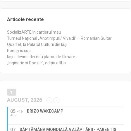
Articole recente
SocializARTE în cartierul meu
Turneul Național „Anotimpuri/ Vivaldi” – Romanian Guitar
Quartet, la Palatul Culturii din Iași
Poetry is cool
Iașul devine din nou platou de filmare.
„Inginerie și Poezie”, ediția a III-a
AUGUST, 2026
05
BRIZO WAKECAMP
16
AUG
07
SĂPTĂMÂNA MONDIALĂ A ALĂPTĂRII - PARENTIS