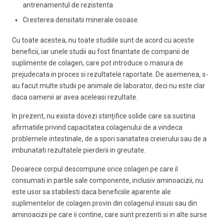
antrenamentul de rezistenta
Cresterea densitatii minerale osoase
Cu toate acestea, nu toate studiile sunt de acord cu aceste
beneficii, iar unele studii au fost finantate de companii de
suplimente de colagen, care pot introduce o masura de
prejudecata in proces si rezultatele raportate. De asemenea, s-
au facut multe studii pe animale de laborator, deci nu este clar
daca oamenii ar avea aceleasi rezultate.
In prezent, nu exista dovezi stiințifice solide care sa sustina
afirmatiile privind capacitatea colagenului de a vindeca
problemele intestinale, de a spori sanatatea creierului sau de a
imbunatati rezultatele pierderii in greutate.
Deoarece corpul descompune orice colagen pe care il
consumati in partile sale componente, inclusiv aminoacizii, nu
este usor sa stabilesti daca beneficiile aparente ale
suplimentelor de colagen provin din colagenul insusi sau din
aminoacizii pe care ii contine, care sunt prezenti si in alte surse