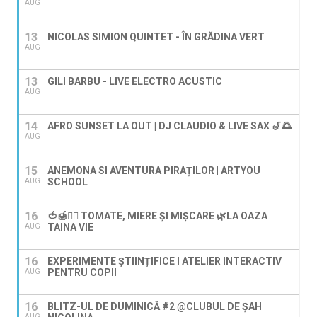
AUG
13
NICOLAS SIMION QUINTET - ÎN GRĂDINA VERT
AUG
13
GILI BARBU - LIVE ELECTRO ACUSTIC
AUG
14
AFRO SUNSET LA OUT | DJ CLAUDIO & LIVE SAX 🎷🌅
AUG
15
ANEMONA SI AVENTURA PIRAȚILOR | ARTYOU
SCHOOL
AUG
16
🍅🍯🚶‍♀️ TOMATE, MIERE ȘI MIȘCARE 🌿LA OAZA
TAINA VIE
AUG
16
EXPERIMENTE ȘTIINȚIFICE I ATELIER INTERACTIV
PENTRU COPII
AUG
16
BLITZ-UL DE DUMINICĂ #2 @CLUBUL DE ȘAH
AUG