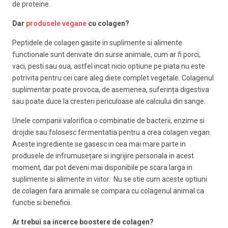
de proteine.
Dar
produsele vegane
cu colagen?
Peptidele de colagen gasite in suplimente si alimente
functionale sunt derivate din surse animale, cum ar fi porci,
vaci, pesti sau oua, astfel incat nicio optiune pe piata nu este
potrivita pentru cei care aleg diete complet vegetale. Colagenul
suplimentar poate provoca, de asemenea, suferința digestiva
sau poate duce la cresteri periculoase ale calciului din sange.
Unele companii valorifica o combinatie de bacterii, enzime si
drojdie sau folosesc fermentatia pentru a crea colagen vegan.
Aceste ingrediente se gasesc in cea mai mare parte in
produsele de infrumusețare si ingrijire personala in acest
moment, dar pot deveni mai disponibile pe scara larga in
suplimente si alimente in viitor. Nu se stie cum aceste optiuni
de colagen fara animale se compara cu colagenul animal ca
functie si beneficii.
Ar trebui sa incerce boostere de colagen?