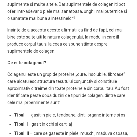
suplimente si multe altele. Dar suplimentele de colagen iti pot
oferi intr-adevar o piele mai sanatoasa, unghii mai puternice si
o sanatate mai buna a intestinelor?
Inainte de a accepta aceste afirmatii ca fiind de fapt, cel mai
bine este sa te uiti la natura colagenului, la modul in care ill
produce corpul tau si la ceea ce spune stiinta despre
suplimentele de colagen.
Ce este colagenul?
Colagenul este un grup de proteine ​​„dure, insolubile, fibroase”
care alcatuiesc structura tesutului conjunctiv si constituie
aproximativ o treime din toate proteinele din corpul tau. Au fost
identificate peste doua duzini de tipuri de colagen, dintre care
cele mai proeminente sunt:
Tipul I
– gasit in piele, tendoane, dinti, organe interne si os
Tipul II
– gasit in ochi si cartilaj
Tipul III
– care se gaseste in piele, muschi, maduva osoasa,