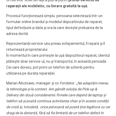
Un service GSM din Iași a pus la punct
primul serviciu de
reparații ale mobilelor, cu livrare gratuită la ușă.
Procesul funcționează simplu: persoana selectează într-un
formular online brandul și modelul dispozitivului de reparat,
tipul defecțiunii și data și ora la care dorește preluarea de la
adresa dorită.
Reprezentanții service-ului preiau echipamentul, îl repară și îl
returnează proprietarului.
În momentul în care primește la ușă dispozitivul reparat, clientul
plătește doar service-ul, nu și transportul, în această perioadă.
Cei care doresc, pot primi un telefon de schimb pentru
utilizarea pe durata reparației.
Marian Abutoaiei, manager și co-fondator:
„Ne adaptăm mereu
la tehnologie și la context. Am gândit soluția de Pick-up &
Delivery din două considerente: firmele care depind de laptop și
telefon să-și poată continua activitatea chiar și în aceste condiții
de criză și, totodată, orice persoană să poată ține legătura cu cei
dragi de la distanță, fără să fie limitată de un telefon defect în