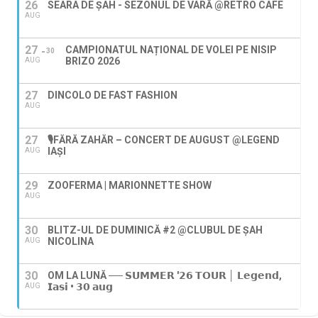
26
SEARA DE ȘAH - SEZONUL DE VARĂ @RETRO CAFE
AUG
27
CAMPIONATUL NAȚIONAL DE VOLEI PE NISIP
30
BRIZO 2026
AUG
27
DINCOLO DE FAST FASHION
AUG
27
🎙️FĂRĂ ZAHĂR – CONCERT DE AUGUST @LEGEND
IAŞI
AUG
29
ZOOFERMA | MARIONNETTE SHOW
AUG
30
BLITZ-UL DE DUMINICĂ #2 @CLUBUL DE ȘAH
NICOLINA
AUG
30
OM LA LUNĂ ── 𝗦𝗨𝗠𝗠𝗘𝗥 '𝟮𝟲 𝗧𝗢𝗨𝗥 │ 𝗟𝗲𝗴𝗲𝗻𝗱,
𝗜𝗮𝘀𝗶 • 𝟯𝟬 𝗮𝘂𝗴
AUG