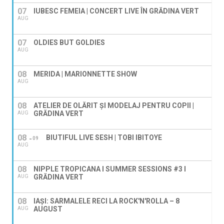
07
IUBESC FEMEIA | CONCERT LIVE ÎN GRĂDINA VERT
AUG
07
OLDIES BUT GOLDIES
AUG
08
MERIDA | MARIONNETTE SHOW
AUG
08
ATELIER DE OLĂRIT ȘI MODELAJ PENTRU COPII |
GRĂDINA VERT
AUG
08
BIUTIFUL LIVE SESH | TOBI IBITOYE
09
AUG
08
NIPPLE TROPICANA I SUMMER SESSIONS #3 I
GRĂDINA VERT
AUG
08
IAȘI: SARMALELE RECI LA ROCK'N'ROLLA – 8
AUGUST
AUG