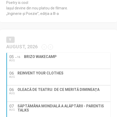
Poetry is cool
Iașul devine din nou platou de filmare.
„Inginerie și Poezie”, ediția a III-a
AUGUST, 2026
05
BRIZO WAKECAMP
16
AUG
06
REINVENT YOUR CLOTHES
AUG
06
OLEACĂ DE TEATRU: DE CE MERITĂ DIMINEAȚA
AUG
07
SĂPTĂMÂNA MONDIALĂ A ALĂPTĂRII - PARENTIS
TALKS
AUG