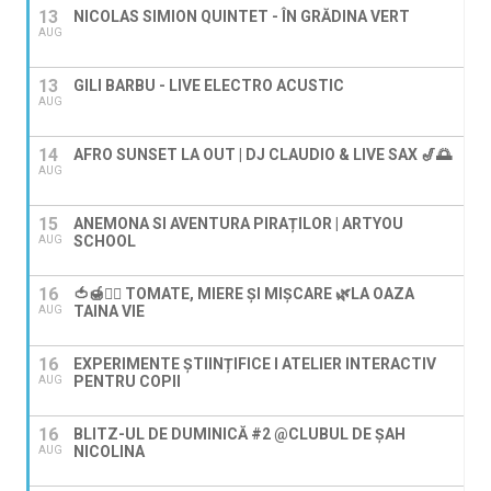
13
NICOLAS SIMION QUINTET - ÎN GRĂDINA VERT
AUG
13
GILI BARBU - LIVE ELECTRO ACUSTIC
AUG
14
AFRO SUNSET LA OUT | DJ CLAUDIO & LIVE SAX 🎷🌅
AUG
15
ANEMONA SI AVENTURA PIRAȚILOR | ARTYOU
SCHOOL
AUG
16
🍅🍯🚶‍♀️ TOMATE, MIERE ȘI MIȘCARE 🌿LA OAZA
TAINA VIE
AUG
16
EXPERIMENTE ȘTIINȚIFICE I ATELIER INTERACTIV
PENTRU COPII
AUG
16
BLITZ-UL DE DUMINICĂ #2 @CLUBUL DE ȘAH
NICOLINA
AUG