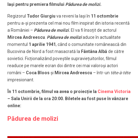
Iași pentru premiera filmului
Pădurea de molizi.
Regizorul
Tudor Giurgiu
va reveni la Iași în
11 octombrie
pentru a-și prezenta cel mai nou film inspirat din istoria recentă
a României –
Pădurea de molizi
.
El va fi însoțit de actorul
Mircea Andreescu
.
Pădurea de molizi
aduce în actualitate
momentul
1 aprilie 1941
, când o comunitate românească din
Bucovina de Nord a fost masacrată la
Fântâna Albă
de către
sovietici. Ficționalizând poveștile supraviețuitorilor, filmul
readuce pe marele ecran doi dintre cei mai valoroși actori
români –
Coca Bloos
și
Mircea Andreescu
– într-un
tête-à-tête
impresionant.
În 11 octombrie, filmul va avea o proiecție la
Cinema Victoria
– Sala Unirii de la ora 20:00. Biletele au fost puse în vânzare
online:
Pădurea de molizi