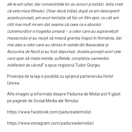
ele le-am uitat, dar consecințele lor au ecouri și astăzi. Asta cred
că este miza filmului. Chiar dacă inițial, după ce am descoperit
aceste povești, am avut tentația să fac un film epic, cu cât am
citit mai mult mi-am dat seama că ceea ce e absolut
cutremurător e tragedia umană – a celor care au supraviețuit
masacrului și au reușit să treacă granița înapoi în România, dar
mai ales a celor care au rămas în satele din Basarabia și
Bucovina de Nord și au fost deportați. Aceste povești sunt cele
care sper să miște inimile, sufletele, conștiința oamenilor,
indiferent de vârstă
” a spus regizorul Tudor Giurgiu.
Proiecția de la Iași e posibilă cu sprijinul partenerului Hotel
Unirea.
Alte imagini și informații despre Pădurea de Molizi pot fi găsit
pe paginile de Social Media ale filmului:
https://www.facebook.com/padureademolizi
https://www.instagram.com/padureademolizi/