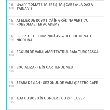
16
🍅🍯🚶‍♀️ TOMATE, MIERE ȘI MIȘCARE 🌿LA OAZA
TAINA VIE
AUG
16
ATELIER DE ROBOTICĂ ÎN GRĂDINA VERT CU
ROBBOMASTER ACADEMY
AUG
16
BLITZ-UL DE DUMINICĂ #2 @CLUBUL DE ȘAH
NICOLINA
AUG
16
ECOURI DE VARĂ| AMFITEATRUL BAIA TURCEASCĂ
AUG
19
SOCIALIZARTE ÎN CARTIERUL MEU
AUG
19
SEARA DE ȘAH - SEZONUL DE VARĂ @RETRO CAFE
AUG
19
ADA CU BOBO ÎN CONCERT CU 2+1 LA VERT
AUG