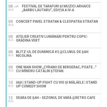
08
FESTIVAL DE TARAFURI ȘI MUZICI ARHAICE
09
„BARBU LĂUTARU”, EDIȚIA A IV-A
AUG
09
CONCERT PAVEL STRATAN & CLEOPATRA STRATAN
AUG
09
ATELIER CREATIV LUMÂNĂRI PENTRU COPII |
GRĂDINA VERT
AUG
09
BLITZ-UL DE DUMINICĂ #2 @CLUBUL DE ȘAH
NICOLINA
AUG
09
ONE MAN SHOW „CYRANO DE BERGERAC, POATE...”
CU MÎNDRU CĂTĂLIN ȘTEFAN.
AUG
10
IAȘI | STAND-UP FIGHT CU VIO ȘI MĂLĂELE | STAND
UP COMEDY SHOW
AUG
12
SEARA DE ȘAH - SEZONUL DE VARĂ @RETRO CAFE
AUG