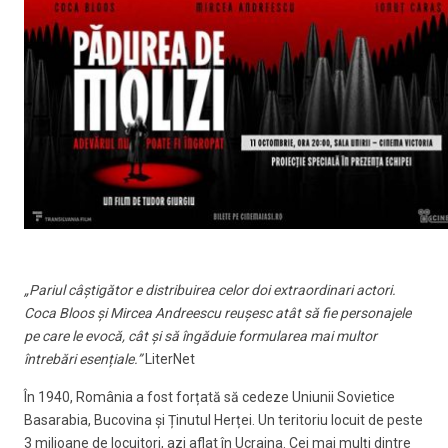
„Pariul câștigător e distribuirea celor doi extraordinari actori.
Coca Bloos și Mircea Andreescu reușesc atât să fie personajele
pe care le evocă, cât și să îngăduie formularea mai multor
întrebări esențiale.”
LiterNet
În 1940, România a fost forțată să cedeze Uniunii Sovietice
Basarabia, Bucovina și Ținutul Herței. Un teritoriu locuit de peste
3 milioane de locuitori, azi aflat în Ucraina. Cei mai mulți dintre