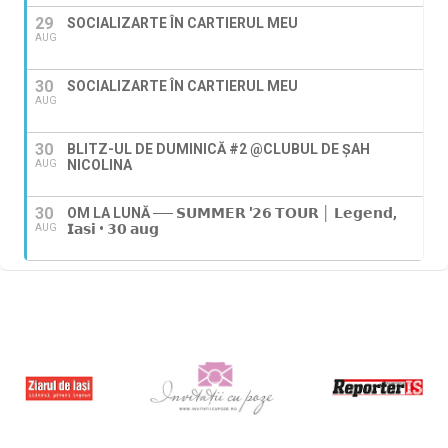
29
SOCIALIZARTE ÎN CARTIERUL MEU
AUG
30
SOCIALIZARTE ÎN CARTIERUL MEU
AUG
30
BLITZ-UL DE DUMINICĂ #2 @CLUBUL DE ȘAH
NICOLINA
AUG
30
OM LA LUNĂ ── 𝗦𝗨𝗠𝗠𝗘𝗥 '𝟮𝟲 𝗧𝗢𝗨𝗥 │ 𝗟𝗲𝗴𝗲𝗻𝗱,
𝗜𝗮𝘀𝗶 • 𝟯𝟬 𝗮𝘂𝗴
AUG