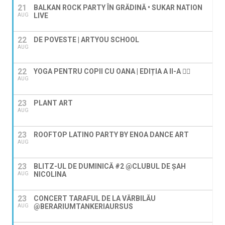
21
BALKAN ROCK PARTY ÎN GRĂDINĂ • SUKAR NATION
LIVE
AUG
22
DE POVESTE | ARTYOU SCHOOL
AUG
22
YOGA PENTRU COPII CU OANA | EDIȚIA A II-A 🧘‍♀️
AUG
23
PLANT ART
AUG
23
ROOFTOP LATINO PARTY BY ENOA DANCE ART
AUG
23
BLITZ-UL DE DUMINICĂ #2 @CLUBUL DE ȘAH
NICOLINA
AUG
23
CONCERT TARAFUL DE LA VĂRBILĂU
@BERARIUMTANKERIAURSUS
AUG