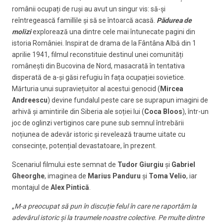
românii ocupați de ruși au avut un singur vis: să-și
reîntregească famillile și să se întoarcă acasă.
Pădurea de
molizi
explorează una dintre cele mai întunecate pagini din
istoria României. Inspirat de drama de la Fântâna Albă din 1
aprilie 1941, filmul reconstituie destinul unei comunități
românești din Bucovina de Nord, masacrată în tentativa
disperată de a-și găsi refugiu în fața ocupației sovietice.
Mărturia unui supraviețuitor al acestui genocid (
Mircea
Andreescu
) devine fundalul peste care se suprapun imagini de
arhivă și amintirile din Siberia ale soției lui (
Coca Bloos
), într-un
joc de oglinzi vertiginos care pune sub semnul întrebării
noțiunea de adevăr istoric și revelează traume uitate cu
consecințe, potențial devastatoare, în prezent.
Scenariul filmului este semnat de
Tudor Giurgiu
și
Gabriel
Gheorghe
, imaginea de
Marius Panduru
și
Toma Velio
, iar
montajul de
Alex Pintică
.
„
M-a preocupat să pun în discuție felul în care ne raportăm la
adevărul istoric și la traumele noastre colective. Pe multe dintre