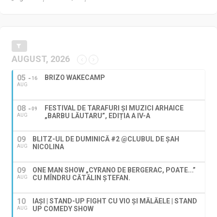
AUGUST, 2026
05
BRIZO WAKECAMP
16
AUG
08
FESTIVAL DE TARAFURI ȘI MUZICI ARHAICE
09
„BARBU LĂUTARU”, EDIȚIA A IV-A
AUG
09
BLITZ-UL DE DUMINICĂ #2 @CLUBUL DE ȘAH
NICOLINA
AUG
09
ONE MAN SHOW „CYRANO DE BERGERAC, POATE...”
CU MÎNDRU CĂTĂLIN ȘTEFAN.
AUG
10
IAȘI | STAND-UP FIGHT CU VIO ȘI MĂLĂELE | STAND
UP COMEDY SHOW
AUG