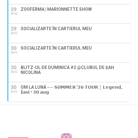
29
ZOOFERMA | MARIONNETTE SHOW
AUG
29
SOCIALIZARTE ÎN CARTIERUL MEU
AUG
30
SOCIALIZARTE ÎN CARTIERUL MEU
AUG
30
BLITZ-UL DE DUMINICĂ #2 @CLUBUL DE ȘAH
NICOLINA
AUG
30
OM LA LUNĂ ── 𝗦𝗨𝗠𝗠𝗘𝗥 '𝟮𝟲 𝗧𝗢𝗨𝗥 │ 𝗟𝗲𝗴𝗲𝗻𝗱,
𝗜𝗮𝘀𝗶 • 𝟯𝟬 𝗮𝘂𝗴
AUG