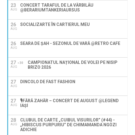
23
CONCERT TARAFUL DE LA VĂRBILĂU
@BERARIUMTANKERIAURSUS
AUG
26
SOCIALIZARTE ÎN CARTIERUL MEU
AUG
26
SEARA DE ȘAH - SEZONUL DE VARĂ @RETRO CAFE
AUG
27
CAMPIONATUL NAȚIONAL DE VOLEI PE NISIP
30
BRIZO 2026
AUG
27
DINCOLO DE FAST FASHION
AUG
27
🎙️FĂRĂ ZAHĂR – CONCERT DE AUGUST @LEGEND
IAŞI
AUG
28
CLUBUL DE CARTE „CUIBUL VISURILOR” (#44) -
„HIBISCUS PURPURIU” DE CHIMAMANDA NGOZI
AUG
ADICHIE