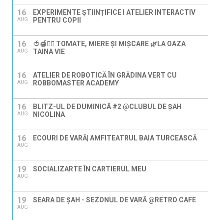
16
EXPERIMENTE ȘTIINȚIFICE I ATELIER INTERACTIV
PENTRU COPII
AUG
16
🍅🍯🚶‍♀️ TOMATE, MIERE ȘI MIȘCARE 🌿LA OAZA
TAINA VIE
AUG
16
ATELIER DE ROBOTICĂ ÎN GRĂDINA VERT CU
ROBBOMASTER ACADEMY
AUG
16
BLITZ-UL DE DUMINICĂ #2 @CLUBUL DE ȘAH
NICOLINA
AUG
16
ECOURI DE VARĂ| AMFITEATRUL BAIA TURCEASCĂ
AUG
19
SOCIALIZARTE ÎN CARTIERUL MEU
AUG
19
SEARA DE ȘAH - SEZONUL DE VARĂ @RETRO CAFE
AUG