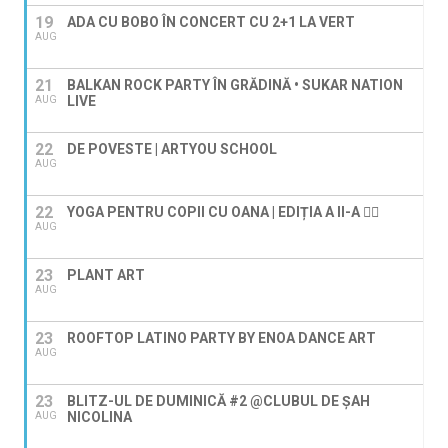
19
ADA CU BOBO ÎN CONCERT CU 2+1 LA VERT
AUG
21
BALKAN ROCK PARTY ÎN GRĂDINĂ • SUKAR NATION
LIVE
AUG
22
DE POVESTE | ARTYOU SCHOOL
AUG
22
YOGA PENTRU COPII CU OANA | EDIȚIA A II-A 🧘‍♀️
AUG
23
PLANT ART
AUG
23
ROOFTOP LATINO PARTY BY ENOA DANCE ART
AUG
23
BLITZ-UL DE DUMINICĂ #2 @CLUBUL DE ȘAH
NICOLINA
AUG