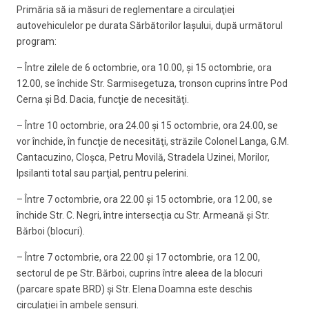
Primăria să ia măsuri de reglementare a circulaţiei
autovehiculelor pe durata Sărbătorilor Iaşului, după următorul
program:
– Între zilele de 6 octombrie, ora 10.00, şi 15 octombrie, ora
12.00, se închide Str. Sarmisegetuza, tronson cuprins între Pod
Cerna şi Bd. Dacia, funcţie de necesităţi.
– Între 10 octombrie, ora 24.00 şi 15 octombrie, ora 24.00, se
vor închide, în funcţie de necesităţi, străzile Colonel Langa, G.M.
Cantacuzino, Cloşca, Petru Movilă, Stradela Uzinei, Morilor,
Ipsilanti total sau parţial, pentru pelerini.
– Între 7 octombrie, ora 22.00 şi 15 octombrie, ora 12.00, se
închide Str. C. Negri, între intersecţia cu Str. Armeană şi Str.
Bărboi (blocuri).
– Între 7 octombrie, ora 22.00 şi 17 octombrie, ora 12.00,
sectorul de pe Str. Bărboi, cuprins între aleea de la blocuri
(parcare spate BRD) şi Str. Elena Doamna este deschis
circulaţiei în ambele sensuri.