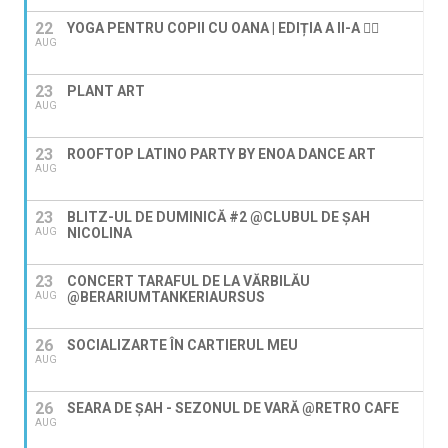
22
YOGA PENTRU COPII CU OANA | EDIȚIA A II-A 🧘‍♀️
AUG
23
PLANT ART
AUG
23
ROOFTOP LATINO PARTY BY ENOA DANCE ART
AUG
23
BLITZ-UL DE DUMINICĂ #2 @CLUBUL DE ȘAH
NICOLINA
AUG
23
CONCERT TARAFUL DE LA VĂRBILĂU
@BERARIUMTANKERIAURSUS
AUG
26
SOCIALIZARTE ÎN CARTIERUL MEU
AUG
26
SEARA DE ȘAH - SEZONUL DE VARĂ @RETRO CAFE
AUG