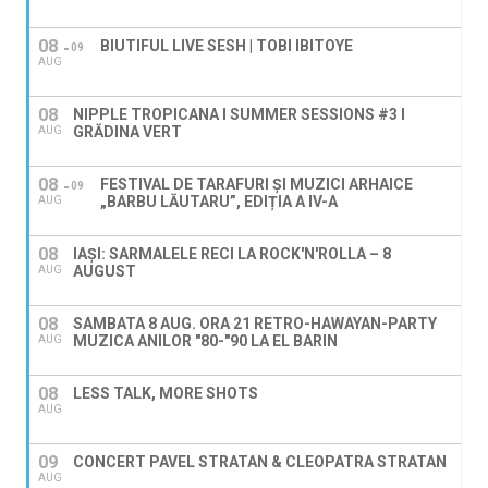
08
BIUTIFUL LIVE SESH | TOBI IBITOYE
09
AUG
08
NIPPLE TROPICANA I SUMMER SESSIONS #3 I
GRĂDINA VERT
AUG
08
FESTIVAL DE TARAFURI ȘI MUZICI ARHAICE
09
„BARBU LĂUTARU”, EDIȚIA A IV-A
AUG
08
IAȘI: SARMALELE RECI LA ROCK'N'ROLLA – 8
AUGUST
AUG
08
SAMBATA 8 AUG. ORA 21 RETRO-HAWAYAN-PARTY
MUZICA ANILOR "80-"90 LA EL BARIN
AUG
08
LESS TALK, MORE SHOTS
AUG
09
CONCERT PAVEL STRATAN & CLEOPATRA STRATAN
AUG