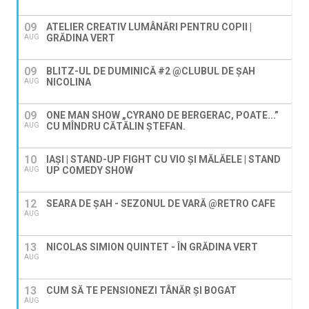
09
ATELIER CREATIV LUMÂNĂRI PENTRU COPII |
GRĂDINA VERT
AUG
09
BLITZ-UL DE DUMINICĂ #2 @CLUBUL DE ȘAH
NICOLINA
AUG
09
ONE MAN SHOW „CYRANO DE BERGERAC, POATE...”
CU MÎNDRU CĂTĂLIN ȘTEFAN.
AUG
10
IAȘI | STAND-UP FIGHT CU VIO ȘI MĂLĂELE | STAND
UP COMEDY SHOW
AUG
12
SEARA DE ȘAH - SEZONUL DE VARĂ @RETRO CAFE
AUG
13
NICOLAS SIMION QUINTET - ÎN GRĂDINA VERT
AUG
13
CUM SĂ TE PENSIONEZI TÂNĂR ȘI BOGAT
AUG