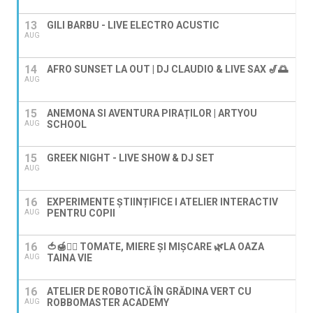
13
GILI BARBU - LIVE ELECTRO ACUSTIC
AUG
14
AFRO SUNSET LA OUT | DJ CLAUDIO & LIVE SAX 🎷🌅
AUG
15
ANEMONA SI AVENTURA PIRAȚILOR | ARTYOU
SCHOOL
AUG
15
GREEK NIGHT - LIVE SHOW & DJ SET
AUG
16
EXPERIMENTE ȘTIINȚIFICE I ATELIER INTERACTIV
PENTRU COPII
AUG
16
🍅🍯🚶‍♀️ TOMATE, MIERE ȘI MIȘCARE 🌿LA OAZA
TAINA VIE
AUG
16
ATELIER DE ROBOTICĂ ÎN GRĂDINA VERT CU
ROBBOMASTER ACADEMY
AUG