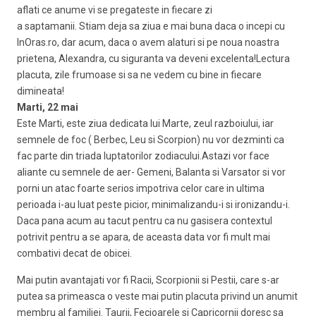
aflati ce anume vi se pregateste in fiecare zi
a saptamanii. Stiam deja sa ziua e mai buna daca o incepi cu
InOras.ro, dar acum, daca o avem alaturi si pe noua noastra
prietena, Alexandra, cu siguranta va deveni excelenta!Lectura
placuta, zile frumoase si sa ne vedem cu bine in fiecare
dimineata!
Marti, 22 mai
Este Marti, este ziua dedicata lui Marte, zeul razboiului, iar
semnele de foc ( Berbec, Leu si Scorpion) nu vor dezminti ca
fac parte din triada luptatorilor zodiacului.Astazi vor face
aliante cu semnele de aer- Gemeni, Balanta si Varsator si vor
porni un atac foarte serios impotriva celor care in ultima
perioada i-au luat peste picior, minimalizandu-i si ironizandu-i.
Daca pana acum au tacut pentru ca nu gasisera contextul
potrivit pentru a se apara, de aceasta data vor fi mult mai
combativi decat de obicei.
Mai putin avantajati vor fi Racii, Scorpionii si Pestii, care s-ar
putea sa primeasca o veste mai putin placuta privind un anumit
membru al familiei. Taurii, Fecioarele si Capricornii doresc sa