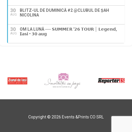
30
BLITZ-UL DE DUMINICĂ #2 @CLUBUL DE ȘAH
NICOLINA
AUG
30
OM LA LUNĂ ── 𝗦𝗨𝗠𝗠𝗘𝗥 '𝟮𝟲 𝗧𝗢𝗨𝗥 │ 𝗟𝗲𝗴𝗲𝗻𝗱,
𝗜𝗮𝘀𝗶 • 𝟯𝟬 𝗮𝘂𝗴
AUG
Copyright © 2026 Events &Prints CO SRL