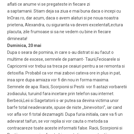
aflati ce anume vi se pregateste in fiecare zi
a saptamanii. Stiam deja sa ziua e mai buna daca o incepi cu
InOras.ro, dar acum, daca o avem alaturi si pe noua noastra
prietena, Alexandra, cu siguranta va deveni excelenta!Lectura
placuta, zile frumoase si sa ne vedem cu bine in fiecare
dimineata!
Duminica, 20 mai
Dupa o seara de pomina, in care s-au distrat si au facut o
multime de excese, semnele de pamant- Taurii,Fecioarele si
Capricornii vor trebui sa treca pe ceaiuri pentru a se remonta si
detoxifia. Probabil ca vor mai zabovi cateva ore in plus in pat,
insa spre dupa amiaza vor fi din nou in forma maxima.
Semnele de apa: Racii, Scorpionii si Pestii vor fi astazi vorbaretii
zodiacului, turuind fara incetare prin telefon sau internet.
Berbecii,Leii si Sagetatorii s-ar putea sa devina victima unor
barfe total neadevarate, spuse de niste ,,binevoitori”, iar cand
vor afla vor fi total dezamagiti. Dupa furia initiala, care va fi un
adevarat taifun, se vor replia si vor cauta o metoda sa
contracareze toate aceste informatii false. Racii, Scorpionii si