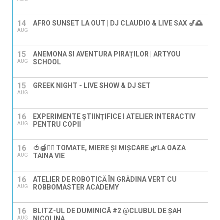
14
AFRO SUNSET LA OUT | DJ CLAUDIO & LIVE SAX 🎷🌅
AUG
15
ANEMONA SI AVENTURA PIRAȚILOR | ARTYOU
SCHOOL
AUG
15
GREEK NIGHT - LIVE SHOW & DJ SET
AUG
16
EXPERIMENTE ȘTIINȚIFICE I ATELIER INTERACTIV
PENTRU COPII
AUG
16
🍅🍯🚶‍♀️ TOMATE, MIERE ȘI MIȘCARE 🌿LA OAZA
TAINA VIE
AUG
16
ATELIER DE ROBOTICĂ ÎN GRĂDINA VERT CU
ROBBOMASTER ACADEMY
AUG
16
BLITZ-UL DE DUMINICĂ #2 @CLUBUL DE ȘAH
NICOLINA
AUG