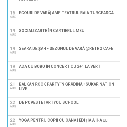
16
ECOURI DE VARĂ| AMFITEATRUL BAIA TURCEASCĂ
AUG
19
SOCIALIZARTE ÎN CARTIERUL MEU
AUG
19
SEARA DE ȘAH - SEZONUL DE VARĂ @RETRO CAFE
AUG
19
ADA CU BOBO ÎN CONCERT CU 2+1 LA VERT
AUG
21
BALKAN ROCK PARTY ÎN GRĂDINĂ • SUKAR NATION
LIVE
AUG
22
DE POVESTE | ARTYOU SCHOOL
AUG
22
YOGA PENTRU COPII CU OANA | EDIȚIA A II-A 🧘‍♀️
AUG