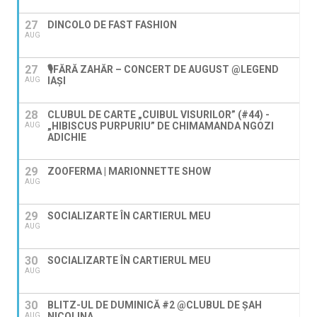
27
DINCOLO DE FAST FASHION
AUG
27
🎙️FĂRĂ ZAHĂR – CONCERT DE AUGUST @LEGEND
IAŞI
AUG
28
CLUBUL DE CARTE „CUIBUL VISURILOR” (#44) -
„HIBISCUS PURPURIU” DE CHIMAMANDA NGOZI
AUG
ADICHIE
29
ZOOFERMA | MARIONNETTE SHOW
AUG
29
SOCIALIZARTE ÎN CARTIERUL MEU
AUG
30
SOCIALIZARTE ÎN CARTIERUL MEU
AUG
30
BLITZ-UL DE DUMINICĂ #2 @CLUBUL DE ȘAH
NICOLINA
AUG