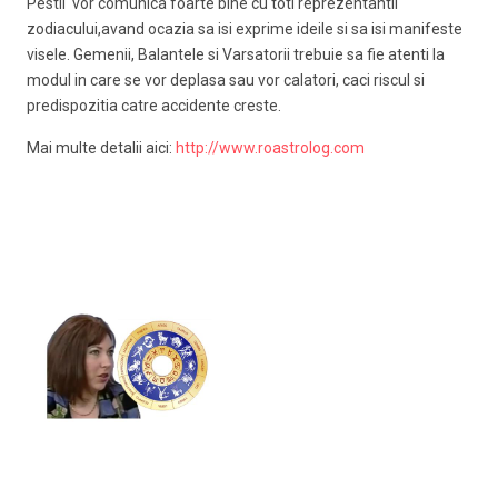
Pestii vor comunica foarte bine cu toti reprezentantii
zodiacului,avand ocazia sa isi exprime ideile si sa isi manifeste
visele. Gemenii, Balantele si Varsatorii trebuie sa fie atenti la
modul in care se vor deplasa sau vor calatori, caci riscul si
predispozitia catre accidente creste.
Mai multe detalii aici:
http://www.roastrolog.com