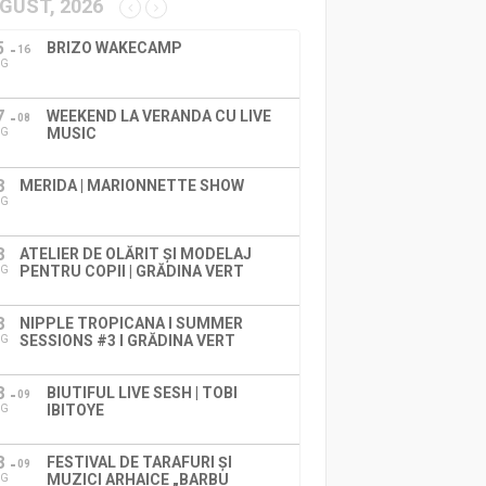
GUST, 2026
5
BRIZO WAKECAMP
16
UG
7
WEEKEND LA VERANDA CU LIVE
08
MUSIC
UG
8
MERIDA | MARIONNETTE SHOW
UG
8
ATELIER DE OLĂRIT ȘI MODELAJ
PENTRU COPII | GRĂDINA VERT
UG
8
NIPPLE TROPICANA I SUMMER
SESSIONS #3 I GRĂDINA VERT
UG
8
BIUTIFUL LIVE SESH | TOBI
09
IBITOYE
UG
8
FESTIVAL DE TARAFURI ȘI
09
MUZICI ARHAICE „BARBU
UG