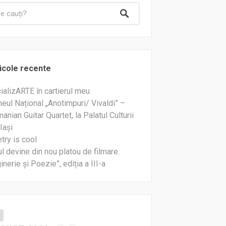
icole recente
ializARTE în cartierul meu
neul Național „Anotimpuri/ Vivaldi” –
anian Guitar Quartet, la Palatul Culturii
Iași
try is cool
ul devine din nou platou de filmare.
ginerie și Poezie”, ediția a III-a