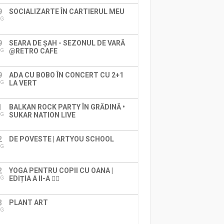
9
SOCIALIZARTE ÎN CARTIERUL MEU
UG
9
SEARA DE ȘAH - SEZONUL DE VARĂ
@RETRO CAFE
UG
9
ADA CU BOBO ÎN CONCERT CU 2+1
LA VERT
UG
1
BALKAN ROCK PARTY ÎN GRĂDINĂ •
SUKAR NATION LIVE
UG
2
DE POVESTE | ARTYOU SCHOOL
UG
2
YOGA PENTRU COPII CU OANA |
EDIȚIA A II-A 🧘‍♀️
UG
3
PLANT ART
UG