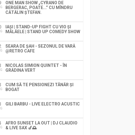
9
ONE MAN SHOW „CYRANO DE
BERGERAC, POATE...” CU MÎNDRU
UG
CĂTĂLIN ȘTEFAN.
0
IAȘI | STAND-UP FIGHT CU VIO ȘI
MĂLĂELE | STAND UP COMEDY SHOW
UG
2
SEARA DE ȘAH - SEZONUL DE VARĂ
@RETRO CAFE
UG
3
NICOLAS SIMION QUINTET - ÎN
GRĂDINA VERT
UG
3
CUM SĂ TE PENSIONEZI TÂNĂR ȘI
BOGAT
UG
3
GILI BARBU - LIVE ELECTRO ACUSTIC
UG
4
AFRO SUNSET LA OUT | DJ CLAUDIO
& LIVE SAX 🎷🌅
UG