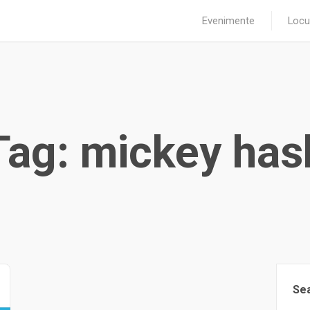
Evenimente
Locu
Tag: mickey has
Se