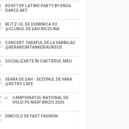
3
ROOFTOP LATINO PARTY BY ENOA
DANCE ART
UG
3
BLITZ-UL DE DUMINICĂ #2
@CLUBUL DE ȘAH NICOLINA
UG
3
CONCERT TARAFUL DE LA VĂRBILĂU
@BERARIUMTANKERIAURSUS
UG
6
SOCIALIZARTE ÎN CARTIERUL MEU
UG
6
SEARA DE ȘAH - SEZONUL DE VARĂ
@RETRO CAFE
UG
7
CAMPIONATUL NAȚIONAL DE
30
VOLEI PE NISIP BRIZO 2026
UG
7
DINCOLO DE FAST FASHION
UG