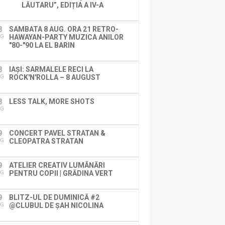
LĂUTARU”, EDIȚIA A IV-A
8
SAMBATA 8 AUG. ORA 21 RETRO-
HAWAYAN-PARTY MUZICA ANILOR
UG
"80-"90 LA EL BARIN
8
IAȘI: SARMALELE RECI LA
ROCK'N'ROLLA – 8 AUGUST
UG
8
LESS TALK, MORE SHOTS
UG
9
CONCERT PAVEL STRATAN &
CLEOPATRA STRATAN
UG
9
ATELIER CREATIV LUMÂNĂRI
PENTRU COPII | GRĂDINA VERT
UG
9
BLITZ-UL DE DUMINICĂ #2
@CLUBUL DE ȘAH NICOLINA
UG