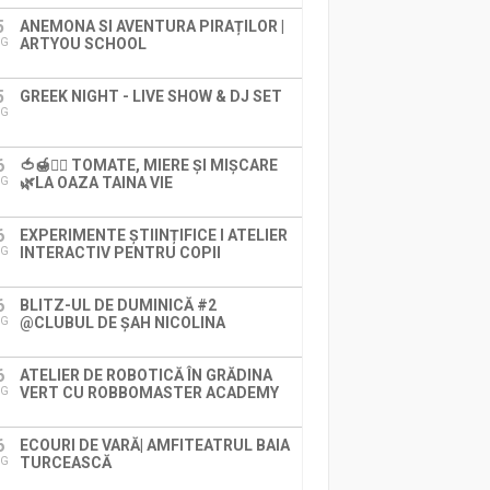
5
ANEMONA SI AVENTURA PIRAȚILOR |
ARTYOU SCHOOL
UG
5
GREEK NIGHT - LIVE SHOW & DJ SET
UG
6
🍅🍯🚶‍♀️ TOMATE, MIERE ȘI MIȘCARE
🌿LA OAZA TAINA VIE
UG
6
EXPERIMENTE ȘTIINȚIFICE I ATELIER
INTERACTIV PENTRU COPII
UG
6
BLITZ-UL DE DUMINICĂ #2
@CLUBUL DE ȘAH NICOLINA
UG
6
ATELIER DE ROBOTICĂ ÎN GRĂDINA
VERT CU ROBBOMASTER ACADEMY
UG
6
ECOURI DE VARĂ| AMFITEATRUL BAIA
TURCEASCĂ
UG