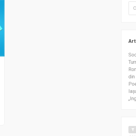
Art
Soc
Tur
Rom
din 
Poe
Iaș
„In